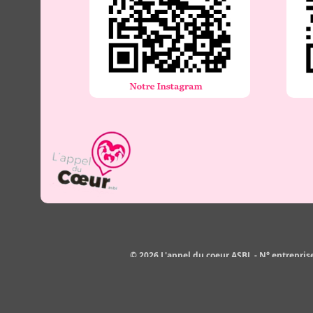
© 2026 L'appel du coeur ASBL - N° entrepris