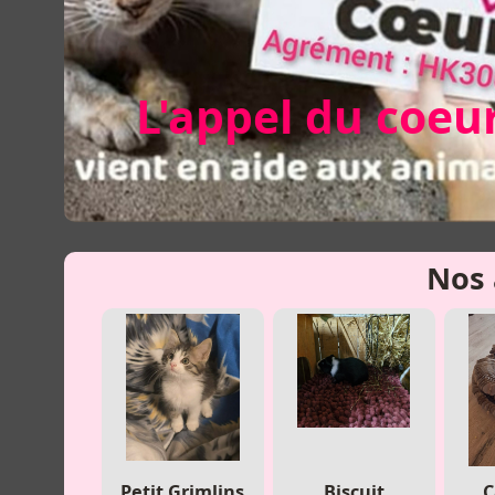
L'appel du coeu
Nos 
Petit Grimlins
Biscuit
C