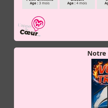
Age :
3 mois
Age :
4 mois
Ag
Notre
Aya
Age :
3 mois