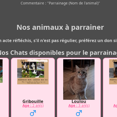
Commentaire : "Parrainage (Nom de l'animal)"
Nos animaux à parrainer
 acte réfléchis, s'il n'est pas régulier, préférez un don
os Chats disponibles pour le parrain
Gribouille
Loulou
Age :
2 an(s)
Age :
3 an(s)
Ag