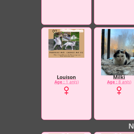
Louison
Milki
Age :
1 an(s)
Age :
8 an(s)
N