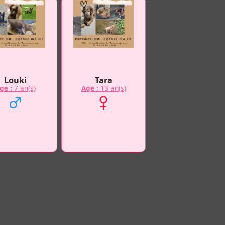
Louki
Tara
ge :
7 an(s)
Age :
13 an(s)