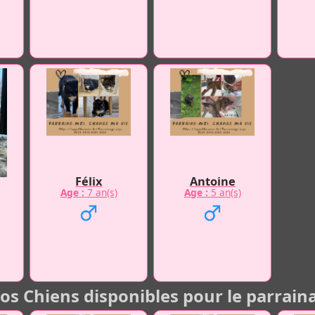
Félix
Antoine
Age :
7 an(s)
Age :
5 an(s)
os Chiens disponibles pour le parrain