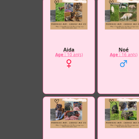
Aida
Noé
Age :
10 an(s)
Age :
16 an(s)