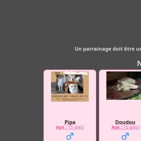
Un parrainage doit être un
N
Pipa
Doudou
Age :
15 an(s)
Age :
10 an(s)