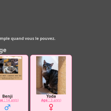
 simple quand vous le pouvez.
age
Benji
Yoda
e :
14 an(s)
Age :
3 an(s)