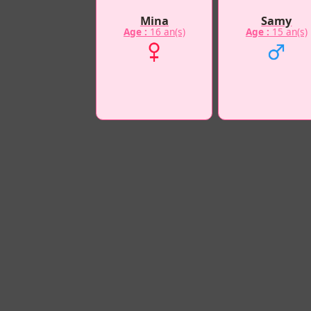
Mina
Samy
Age :
16 an(s)
Age :
15 an(s)