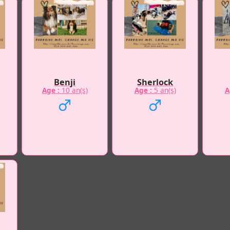
Benji
Sherlock
Age :
10 an(s)
Age :
5 an(s)
A